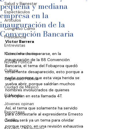
pequeña y mediana
Salud y Bienestar
Espectáculos
empresa en la
Artículos
inauguración de la
Congreso Cdmx
Convención Bancaria
Presidencia
Víctor Barrera
Entrevistas
Notas Informativas
Como era de esperarse, en la 
inauguración de la 88 Convención 
Novela Política
Bancaria, el tema del Fobaproa quedó 
Cultura
totalmente desaparecido, esto porque a 
nadie conviene que esta vieja herida se 
Seguridad Pública
vuelva abrir, porque saldrían muchos 
Ciudad de México
nombres involucrados de quienes 
El Mundo
participan en esta llamada 4T.
Jóvenes opinan
Así, el tema que solamente ha servido 
Reportajes
para contestarle al expresidente Ernesto 
Zedillo, será ya un tema para olvidar 
Crónica
porque repito, en una revisión exhaustiva 
Estados y Municipios