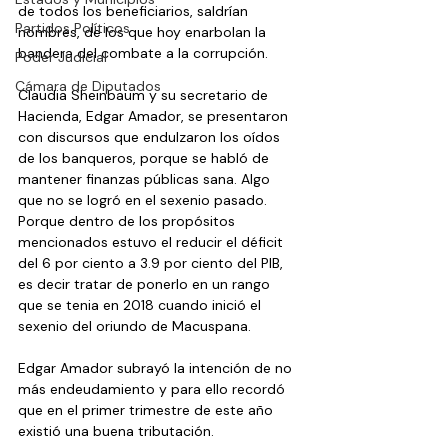
de todos los beneficiarios, saldrían 
Partidos Políticos
nombres, de los que hoy enarbolan la 
bandera del combate a la corrupción.
Poder Judicial
Cámara de Diputados
Claudia Sheinbaum y su secretario de 
Hacienda, Edgar Amador, se presentaron 
con discursos que endulzaron los oídos 
de los banqueros, porque se habló de 
mantener finanzas públicas sana. Algo 
que no se logró en el sexenio pasado. 
Porque dentro de los propósitos 
mencionados estuvo el reducir el déficit 
del 6 por ciento a 3.9 por ciento del PIB, 
es decir tratar de ponerlo en un rango 
que se tenia en 2018 cuando inició el 
sexenio del oriundo de Macuspana.
Edgar Amador subrayó la intención de no 
más endeudamiento y para ello recordó 
que en el primer trimestre de este año 
existió una buena tributación.