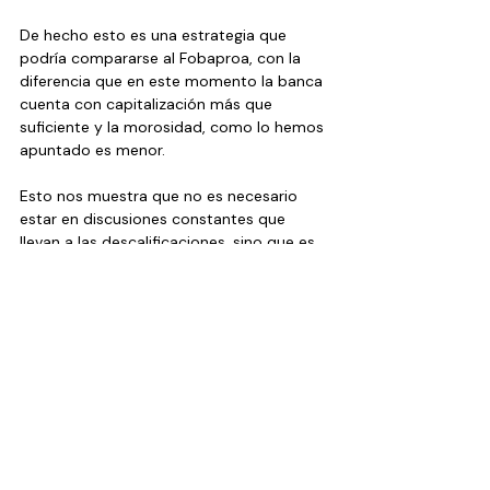
De hecho esto es una estrategia que 
podría compararse al Fobaproa, con la 
diferencia que en este momento la banca 
cuenta con capitalización más que 
suficiente y la morosidad, como lo hemos 
apuntado es menor.
Esto nos muestra que no es necesario 
estar en discusiones constantes que 
llevan a las descalificaciones, sino que es 
mejor llegar a acuerdos de beneficios 
para todos.
...
Artículos