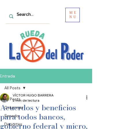
ME
NU
Entrada
All Posts
VÍCTOR HUGO BARRERA
All Posts
2 min de lectura
Acuerdos y beneficios
Columnas
para todos bancos,
Senado
gobierno federal y micro,
Deportes