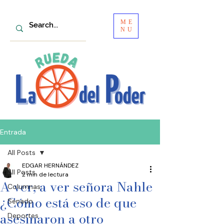
ME
NU
Entrada
All Posts
EDGAR HERNÁNDEZ
All Posts
2 min de lectura
A ver, a ver señora Nahle
Columnas
¿Cómo está eso de que
Senado
asesinaron a otro
Deportes