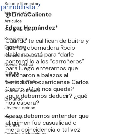
periodista?
Salud y Bienestar
Espectáculos
@LíneaCaliente
Artículos
Edgar Hernández*
Congreso Cdmx
Presidencia
Cuando te califican de buitre y 
que la gobernadora Rocio 
Entrevistas
Nahle no está para “darle 
Notas Informativas
contentillo a los “carroñeros” 
Novela Política
para luego enterarnos que 
Cultura
asesinaron a balazos al 
periodista pozarricense Carlos 
Seguridad Pública
Castro ¿Qué nos queda? 
Ciudad de México
¿qué debemos deducir? ¿qué 
El Mundo
nos espera?
Jóvenes opinan
Acaso debemos entender que 
Reportajes
el crimen fue casualidad o 
Crónica
mera coincidencia o tal vez 
Estados y Municipios