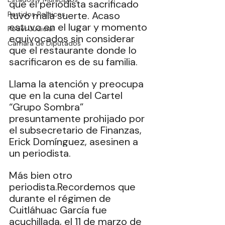
que el periodista sacrificado 
tuvo mala suerte. Acaso 
Partidos Políticos
estuvo en el lugar y momento 
Poder Judicial
equivocados sin considerar 
Cámara de Diputados
que el restaurante donde lo 
sacrificaron es de su familia.
Llama la atención y preocupa 
que en la cuna del Cartel 
“Grupo Sombra” 
presuntamente prohijado por 
el subsecretario de Finanzas, 
Erick Domínguez, asesinen a 
un periodista.
Más bien otro 
periodista.Recordemos que 
durante el régimen de 
Cuitláhuac García fue 
acuchillada, el 11 de marzo de 