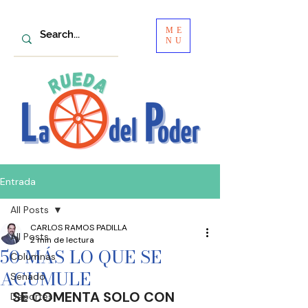
ME
NU
Entrada
All Posts
CARLOS RAMOS PADILLA
All Posts
2 min de lectura
50 MÁS LO QUE SE
Columnas
ACUMULE
Senado
SE COMENTA SOLO CON
Deportes