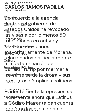
Salud y Bienestar
CARLOS RAMOS PADILLA
Espectáculos
De acuerdo a la agencia 
Artículos
Reuters el gobierno de 
Congreso Cdmx
Estados Unidos ha revocado 
Presidencia
las visas a por lo menos 50 
Entrevistas
funcionarios en activo y 
políticos mexicanos 
Notas Informativas
mayoritariamente de Morena, 
Novela Política
relacionados particularmente 
Cultura
a la determinación de 
Seguridad Pública
Donald Trump por mermar a 
los cárteles de la droga y sus 
Ciudad de México
presuntos cómplices políticos. 
El Mundo
Jóvenes opinan
Evidentemente la opresión se 
incrementa ahora que Latinus 
Reportajes
y Código Magenta dan cuenta 
Crónica
de cómo los hijos de amlo -
Estados y Municipios