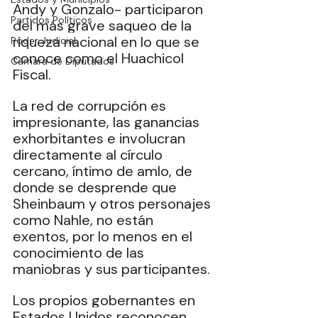
Andy y Gonzalo- participaron 
Partidos Políticos
del más grave saqueo de la 
riqueza nacional en lo que se 
Poder Judicial
conoce como el Huachicol 
Cámara de Diputados
Fiscal. 
La red de corrupción es 
impresionante, las ganancias 
exhorbitantes e involucran 
directamente al círculo 
cercano, íntimo de amlo, de 
donde se desprende que 
Sheinbaum y otros personajes 
como Nahle, no están 
exentos, por lo menos en el 
conocimiento de las 
maniobras y sus participantes. 
Los propios gobernantes en 
Estados Unidos reconocen 