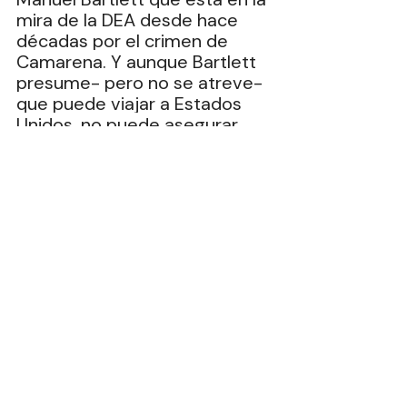
mira de la DEA desde hace 
décadas por el crimen de 
Camarena. Y aunque Bartlett 
presume- pero no se atreve- 
que puede viajar a Estados 
Unidos, no puede asegurar 
que regrese ante el temor de 
ser detenido. 
Sin duda alguna Estaos Unidos 
no dejará pasar la información 
expuesta por Latinus y Código 
Magenta por tratarse 
aparentemente de vínculos 
muy ligados a grupos 
criminales. 
Columnas